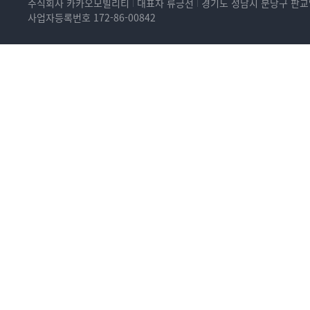
주식회사 카카오모빌리티
대표자 류긍선
경기도 성남시 분당구 판교역
사업자등록번호 172-86-00842