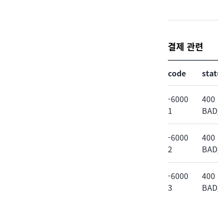
결제 관련
code
stat
-6000
400
1
BAD
-6000
400
2
BAD
-6000
400
3
BAD