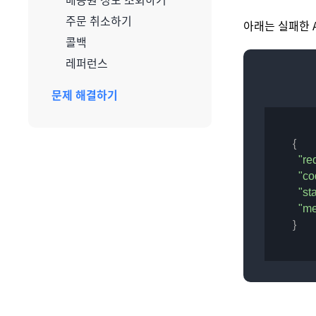
주문 취소하기
아래는 실패한 
콜백
레퍼런스
문제 해결하기
{

"re
"co
"st
"m
}