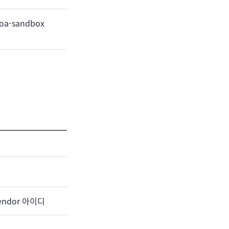
/goa-sandbox
endor 아이디