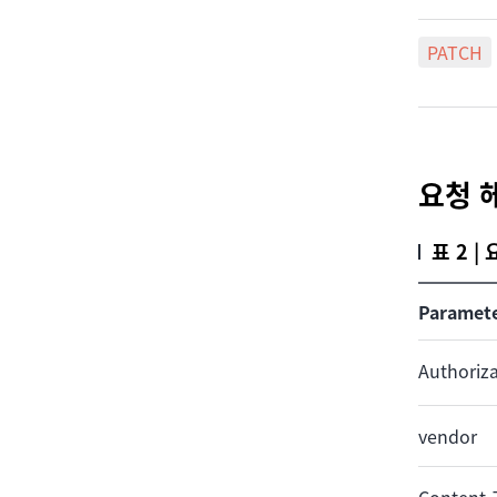
PATCH
요청 
표 2 |
Paramet
Authoriz
vendor