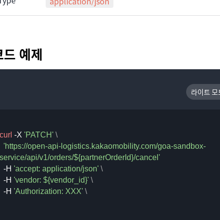
Type
application/json
코드 예제
라이트 모
curl
-X
'PATCH'
 \

'https://open-api-logistics.kakaomobility.com/goa-sandbox-
service/api/v1/orders/${partnerOrderId}/cancel'
-H
'accept: application/json'
 \

-H
'vendor: ${vendor_id}'
 \ 

-H
'Authorization: XXX'
 \
